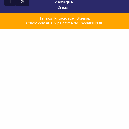
destaque
|
Grátis
Termos
|
Privacidade
|
Sitemap
Criado com ❤️ e ☕ pelo time do EncontraBrasil