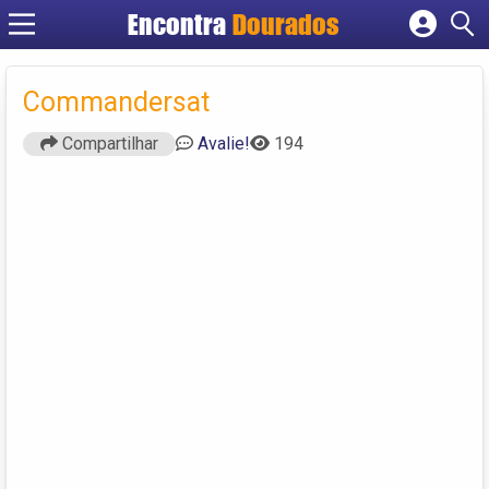
Encontra
Dourados
Cadastrar empresa
Fazer login
Commandersat
Criar conta
Compartilhar
Avalie!
194