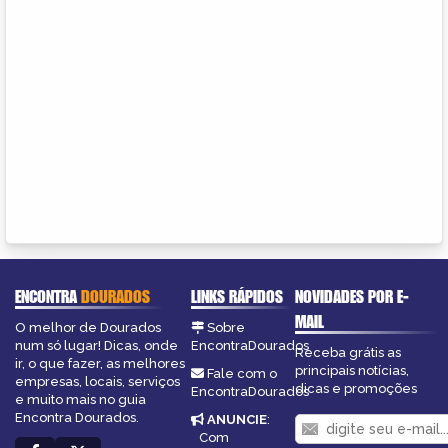
ENCONTRA
DOURADOS
LINKS RÁPIDOS
NOVIDADES POR E-
MAIL
O melhor de Dourados
Sobre
num só lugar! Dicas, onde
EncontraDourados
Receba grátis as
ir, o que fazer, as melhores
principais notícias,
Fale com o
empresas, locais, serviços
dicas e promoções
EncontraDourados
e muito mais no guia
Encontra Dourados.
ANUNCIE
:
Com