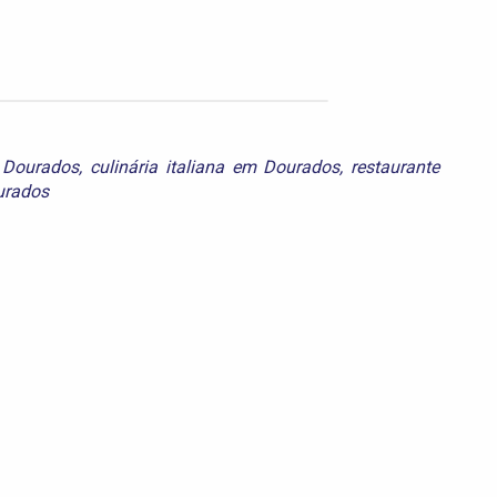
m Dourados
,
culinária italiana em Dourados
,
restaurante
urados