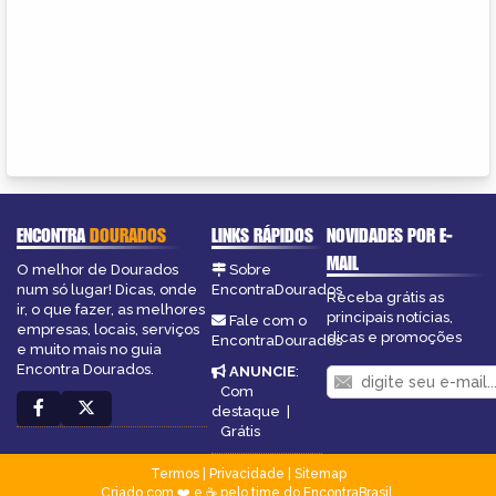
ENCONTRA
DOURADOS
LINKS RÁPIDOS
NOVIDADES POR E-
MAIL
O melhor de Dourados
Sobre
num só lugar! Dicas, onde
EncontraDourados
Receba grátis as
ir, o que fazer, as melhores
principais notícias,
Fale com o
empresas, locais, serviços
dicas e promoções
EncontraDourados
e muito mais no guia
Encontra Dourados.
ANUNCIE
:
Com
destaque
|
Grátis
Termos
|
Privacidade
|
Sitemap
Criado com ❤️ e ☕ pelo time do EncontraBrasil