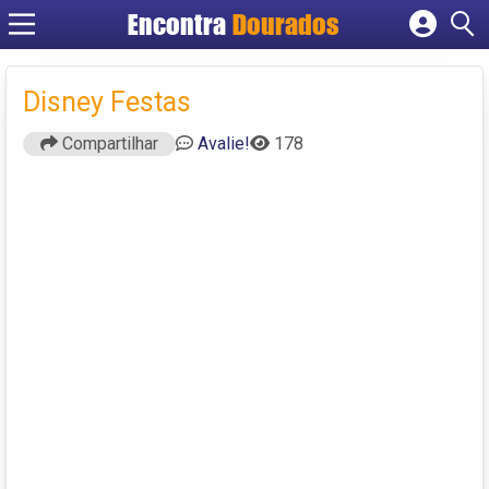
Encontra
Dourados
Cadastrar empresa
Fazer login
Disney Festas
Criar conta
Compartilhar
Avalie!
178