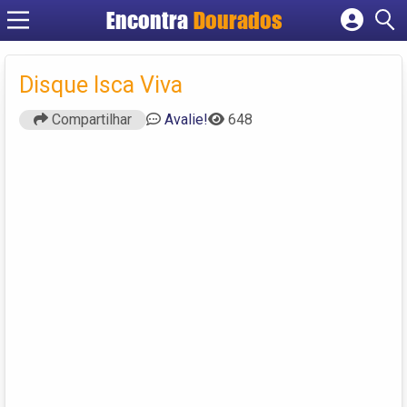
Encontra
Dourados
Cadastrar empresa
Fazer login
Disque Isca Viva
Criar conta
Compartilhar
Avalie!
648