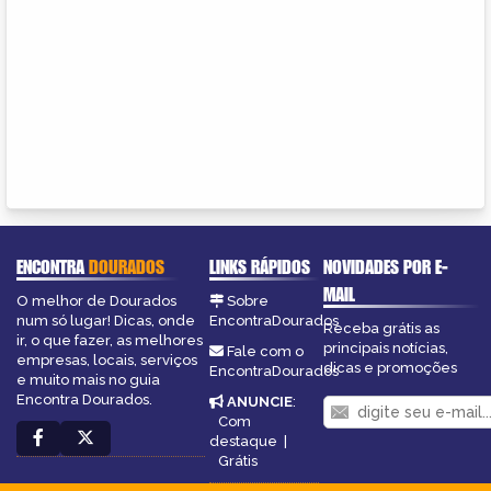
ENCONTRA
DOURADOS
LINKS RÁPIDOS
NOVIDADES POR E-
MAIL
O melhor de Dourados
Sobre
num só lugar! Dicas, onde
EncontraDourados
Receba grátis as
ir, o que fazer, as melhores
principais notícias,
Fale com o
empresas, locais, serviços
dicas e promoções
EncontraDourados
e muito mais no guia
Encontra Dourados.
ANUNCIE
:
Com
destaque
|
Grátis