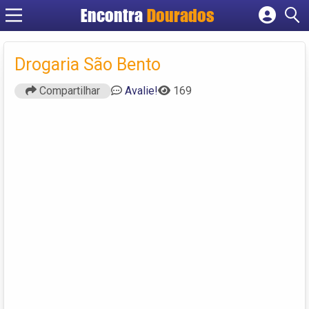
Encontra
Dourados
Cadastrar empresa
Fazer login
Drogaria São Bento
Criar conta
Compartilhar
Avalie!
169