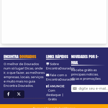
ENCONTRA
DOURADOS
LINKS RÁPIDOS
NOVIDADES POR E-
MAIL
O melhor de Dourados
Sobre
num só lugar! Dicas, onde
EncontraDourados
Receba grátis as
ir, o que fazer, as melhores
principais notícias,
Fale com o
empresas, locais, serviços
dicas e promoções
EncontraDourados
e muito mais no guia
Encontra Dourados.
ANUNCIE
:
Com
destaque
|
Grátis