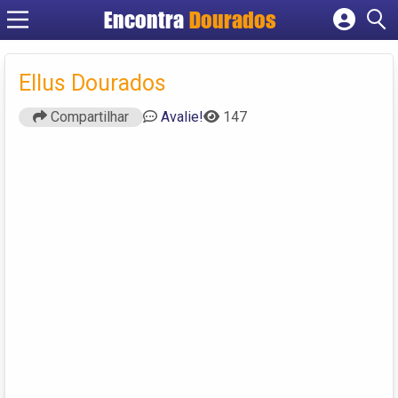
Encontra
Dourados
Cadastrar empresa
Fazer login
Ellus Dourados
Criar conta
Compartilhar
Avalie!
147