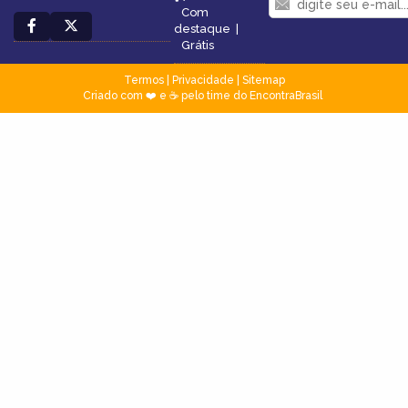
Com
destaque
|
Grátis
Termos
|
Privacidade
|
Sitemap
Criado com ❤️ e ☕ pelo time do EncontraBrasil