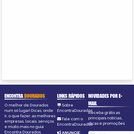
ENCONTRA
DOURADOS
LINKS RÁPIDOS
NOVIDADES POR E-
MAIL
O melhor de Dourados
Sobre
num só lugar! Dicas, onde
EncontraDourados
Receba grátis as
ir, o que fazer, as melhores
principais notícias,
Fale com o
empresas, locais, serviços
dicas e promoções
EncontraDourados
e muito mais no guia
Encontra Dourados.
ANUNCIE
: