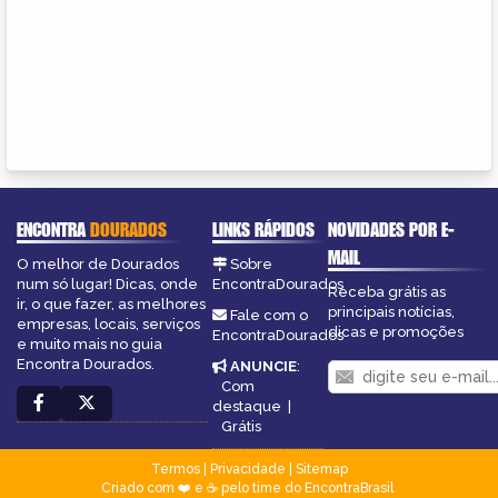
ENCONTRA
DOURADOS
LINKS RÁPIDOS
NOVIDADES POR E-
MAIL
O melhor de Dourados
Sobre
num só lugar! Dicas, onde
EncontraDourados
Receba grátis as
ir, o que fazer, as melhores
principais notícias,
Fale com o
empresas, locais, serviços
dicas e promoções
EncontraDourados
e muito mais no guia
Encontra Dourados.
ANUNCIE
:
Com
destaque
|
Grátis
Termos
|
Privacidade
|
Sitemap
Criado com ❤️ e ☕ pelo time do EncontraBrasil