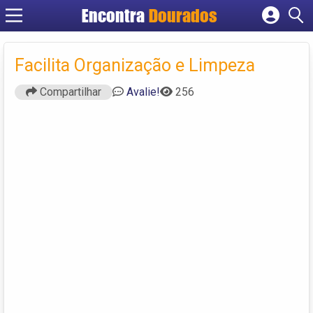
Encontra
Dourados
Cadastrar empresa
Fazer login
Facilita Organização e Limpeza
Criar conta
Compartilhar
Avalie!
256