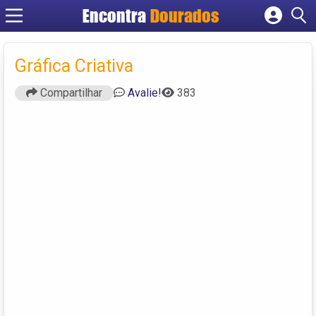
Encontra
Dourados
Cadastrar empresa
Fazer login
Gráfica Criativa
Criar conta
Compartilhar
Avalie!
383