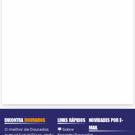
ENCONTRA
DOURADOS
LINKS RÁPIDOS
NOVIDADES POR E-
MAIL
O melhor de Dourados
Sobre
num só lugar! Dicas, onde
EncontraDourados