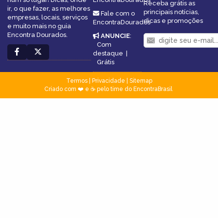
Receba grátis as
ir, o que fazer, as melhores
principais notícias,
Fale com o
empresas, locais, serviços
dicas e promoções
EncontraDourados
e muito mais no guia
Encontra Dourados.
ANUNCIE
:
Com
destaque
|
Grátis
Termos
|
Privacidade
|
Sitemap
Criado com ❤️ e ☕ pelo time do EncontraBrasil