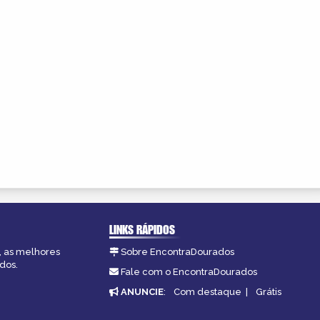
LINKS RÁPIDOS
, as melhores
Sobre EncontraDourados
dos.
Fale com o EncontraDourados
ANUNCIE
:
Com destaque
|
Grátis