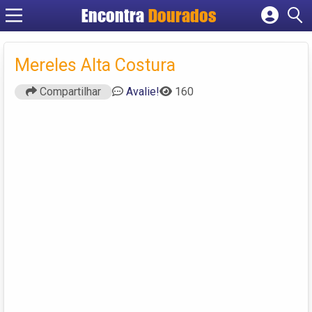
Encontra
Dourados
Cadastrar empresa
Fazer login
Mereles Alta Costura
Criar conta
Compartilhar
Avalie!
160