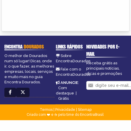
ENCONTRA
DOURADOS
LINKS RÁPIDOS
NOVIDADES POR E-
MAIL
O melhor de Dourados
Sobre
num só lugar! Dicas, onde
EncontraDourados
Receba grátis as
ir, o que fazer, as melhores
principais notícias,
Fale com o
empresas, locais, serviços
dicas e promoções
EncontraDourados
e muito mais no guia
Encontra Dourados.
ANUNCIE
:
Com
destaque
|
Grátis
Termos
|
Privacidade
|
Sitemap
Criado com ❤️ e ☕ pelo time do EncontraBrasil