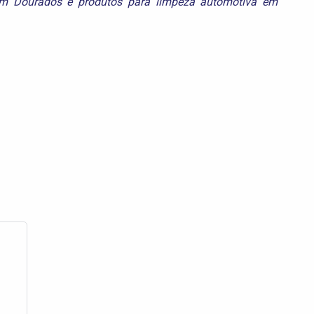
 em Dourados
e
produtos para limpeza automotiva em