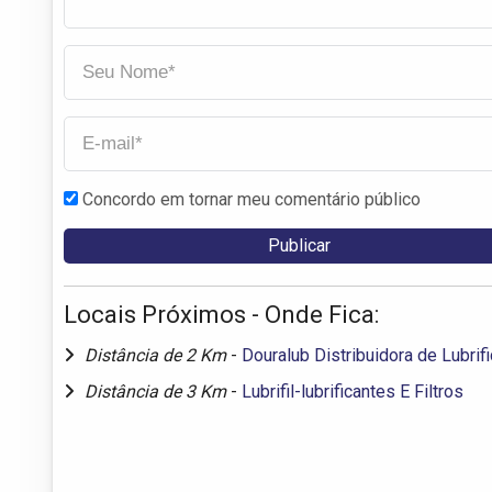
Concordo em tornar meu comentário público
Locais Próximos - Onde Fica:
Distância de 2 Km
-
Douralub Distribuidora de Lubrifi
Distância de 3 Km
-
Lubrifil-lubrificantes E Filtros