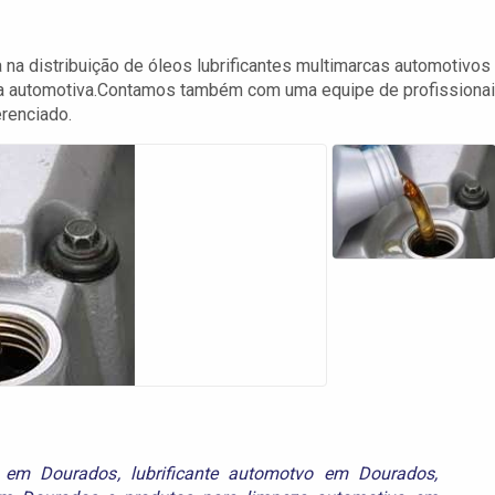
na distribuição de óleos lubrificantes multimarcas automotivos
impeza automotiva.Contamos também com uma equipe de profissiona
erenciado.
s em Dourados
,
lubrificante automotvo em Dourados
,