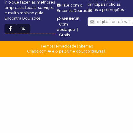
ir, o que fazer, as melhores
principais notícias,
Fale com o
empresas, locais, serviços
dicas e promoções
EncontraDourados
e muito mais no guia
Encontra Dourados.
ANUNCIE
:
Com
destaque
|
Grátis
Termos
|
Privacidade
|
Sitemap
Criado com ❤️ e ☕ pelo time do EncontraBrasil