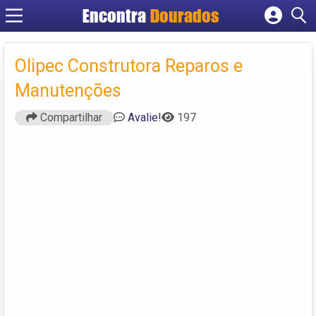
Encontra
Dourados
Cadastrar empresa
Fazer login
Olipec Construtora Reparos e
Criar conta
Manutenções
Compartilhar
Avalie!
197