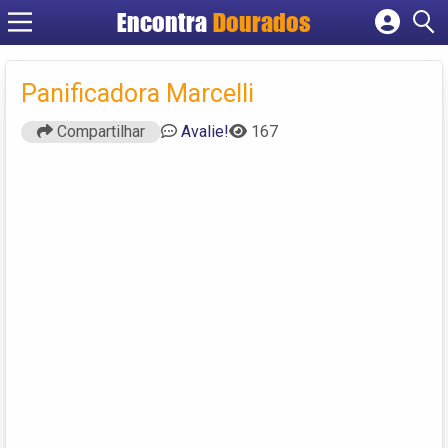
Encontra
Dourados
Cadastrar empresa
Fazer login
Panificadora Marcelli
Criar conta
Compartilhar
Avalie!
167