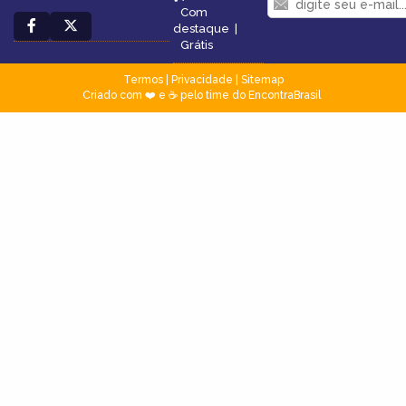
Com
destaque
|
Grátis
Termos
|
Privacidade
|
Sitemap
Criado com ❤️ e ☕ pelo time do EncontraBrasil