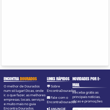
ENCONTRA
DOURADOS
LINKS RÁPIDOS
NOVIDADES POR E-
MAIL
O melhor de Dourados
Sobre
num só lugar! Dicas, onde
EncontraDourados
Receba grátis as
ir, o que fazer, as melhores
principais notícias,
Fale com o
empresas, locais, serviços
dicas e promoções
EncontraDourados
e muito mais no guia
Encontra Dourados.
ANUNCIE
: