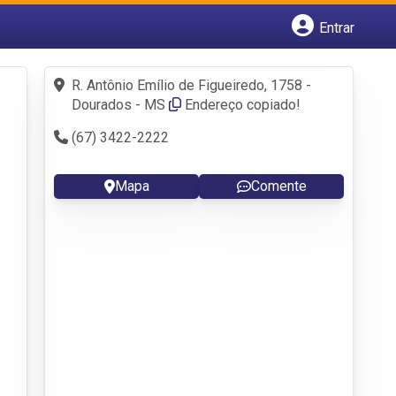
Entrar
Cadastrar empresa
Fazer login
R. Antônio Emílio de Figueiredo, 1758 -
Criar conta
Dourados - MS
Endereço copiado!
(67) 3422-2222
Mapa
Comente