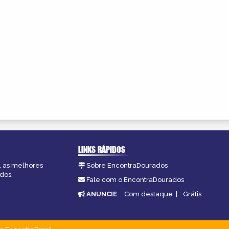
LINKS RÁPIDOS
, as melhores
Sobre EncontraDourados
dos.
Fale com o EncontraDourados
ANUNCIE
:
Com destaque
|
Grátis