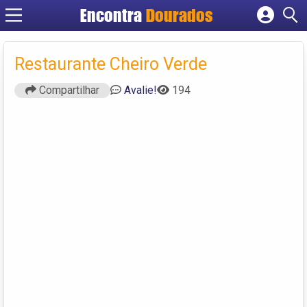
Encontra
Dourados
Cadastrar empresa
Fazer login
Restaurante Cheiro Verde
Criar conta
Compartilhar
Avalie!
194