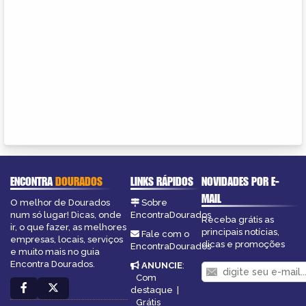
ENCONTRA
DOURADOS
LINKS RÁPIDOS
NOVIDADES POR E-
MAIL
O melhor de Dourados
Sobre
num só lugar! Dicas, onde
EncontraDourados
Receba grátis as
ir, o que fazer, as melhores
principais notícias,
Fale com o
empresas, locais, serviços
dicas e promoções
EncontraDourados
e muito mais no guia
Encontra Dourados.
ANUNCIE
:
Com
destaque
|
Grátis