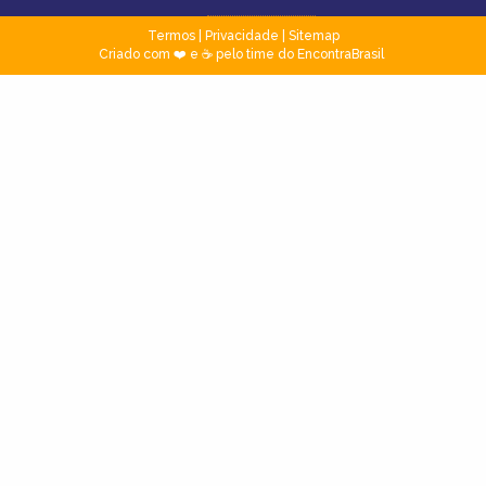
Termos
|
Privacidade
|
Sitemap
Criado com ❤️ e ☕ pelo time do EncontraBrasil