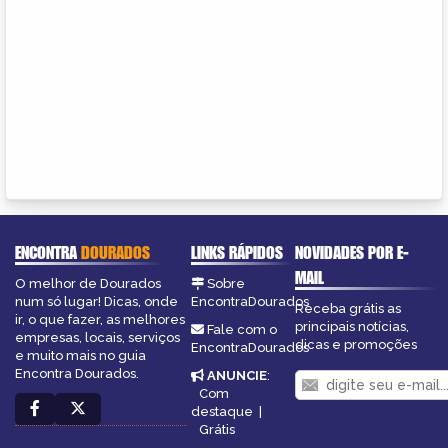
ENCONTRA
DOURADOS
LINKS RÁPIDOS
NOVIDADES POR E-
MAIL
O melhor de Dourados
Sobre
num só lugar! Dicas, onde
EncontraDourados
Receba grátis as
ir, o que fazer, as melhores
principais notícias,
Fale com o
empresas, locais, serviços
dicas e promoções
EncontraDourados
e muito mais no guia
Encontra Dourados.
ANUNCIE
:
Com
destaque
|
Grátis