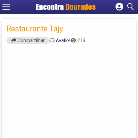
Encontra
Dourados
Cadastrar empresa
Fazer login
Restaurante Tajy
Criar conta
Compartilhar
Avalie!
213