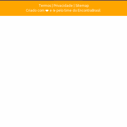
Termos
|
Privacidade
|
Sitemap
Criado com ❤️ e ☕ pelo time do EncontraBrasil