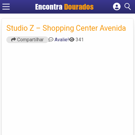
Encontra
Dourados
Cadastrar empresa
Fazer login
Studio Z – Shopping Center Avenida
Criar conta
Compartilhar
Avalie!
341