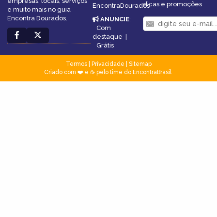
empresas, locais, serviços
dicas e promoções
EncontraDourados
e muito mais no guia
Encontra Dourados.
ANUNCIE
:
Com
destaque
|
Grátis
Termos
|
Privacidade
|
Sitemap
Criado com ❤️ e ☕ pelo time do EncontraBrasil