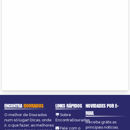
ENCONTRA
DOURADOS
LINKS RÁPIDOS
NOVIDADES POR E-
MAIL
O melhor de Dourados
Sobre
num só lugar! Dicas, onde
EncontraDourados
Receba grátis as
ir, o que fazer, as melhores
principais notícias,
Fale com o