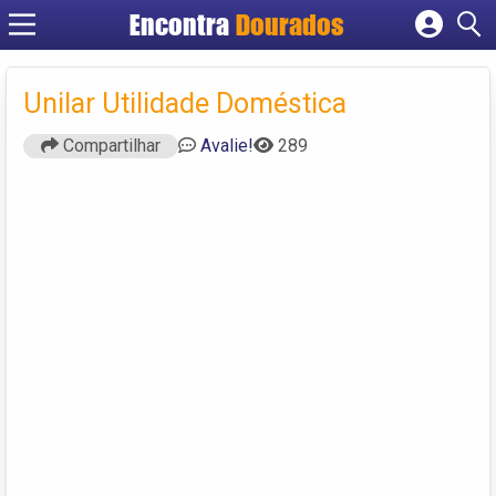
Encontra
Dourados
Cadastrar empresa
Fazer login
Unilar Utilidade Doméstica
Criar conta
Compartilhar
Avalie!
289