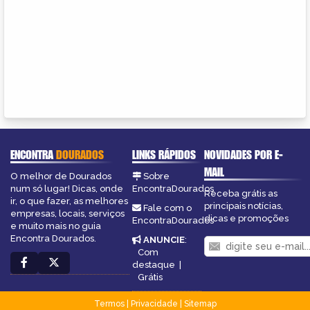
ENCONTRA
DOURADOS
LINKS RÁPIDOS
NOVIDADES POR E-
MAIL
O melhor de Dourados
Sobre
num só lugar! Dicas, onde
EncontraDourados
Receba grátis as
ir, o que fazer, as melhores
principais notícias,
Fale com o
empresas, locais, serviços
dicas e promoções
EncontraDourados
e muito mais no guia
Encontra Dourados.
ANUNCIE
:
Com
destaque
|
Grátis
Termos
|
Privacidade
|
Sitemap