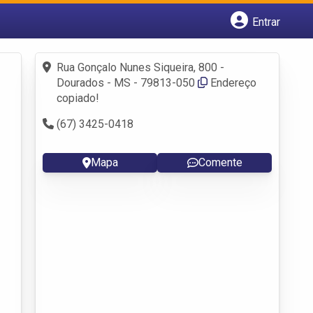
Entrar
Cadastrar empresa
Fazer login
Rua Gonçalo Nunes Siqueira, 800 -
Criar conta
Dourados - MS - 79813-050
Endereço
copiado!
(67) 3425-0418
Mapa
Comente