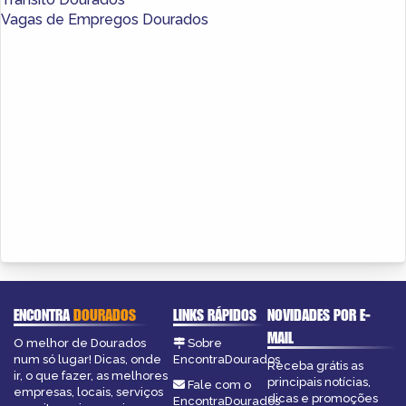
Vagas de Empregos Dourados
ENCONTRA
DOURADOS
LINKS RÁPIDOS
NOVIDADES POR E-
MAIL
O melhor de Dourados
Sobre
num só lugar! Dicas, onde
EncontraDourados
Receba grátis as
ir, o que fazer, as melhores
principais notícias,
Fale com o
empresas, locais, serviços
dicas e promoções
EncontraDourados