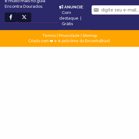
e muito mais no guia
Encontra Dourados.
ANUNCIE
:
Com
destaque
|
Grátis
Termos
|
Privacidade
|
Sitemap
Criado com ❤️ e ☕ pelo time do EncontraBrasil