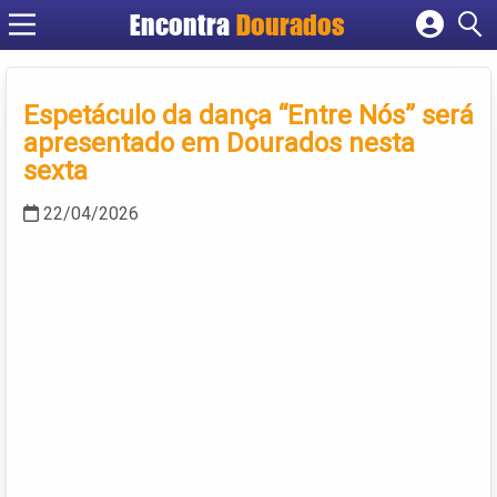
Encontra
Dourados
Cadastrar empresa
Fazer login
Espetáculo da dança “Entre Nós” será
Criar conta
apresentado em Dourados nesta
sexta
22/04/2026