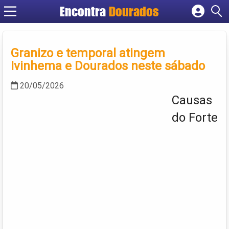
Encontra
Dourados
Cadastrar empresa
Fazer login
Granizo e temporal atingem
Criar conta
Ivinhema e Dourados neste sábado
20/05/2026
Causas
do Forte