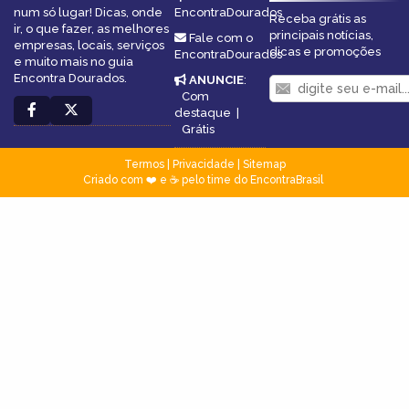
num só lugar! Dicas, onde
EncontraDourados
Receba grátis as
ir, o que fazer, as melhores
principais notícias,
Fale com o
empresas, locais, serviços
dicas e promoções
EncontraDourados
e muito mais no guia
Encontra Dourados.
ANUNCIE
:
Com
destaque
|
Grátis
Termos
|
Privacidade
|
Sitemap
Criado com ❤️ e ☕ pelo time do EncontraBrasil