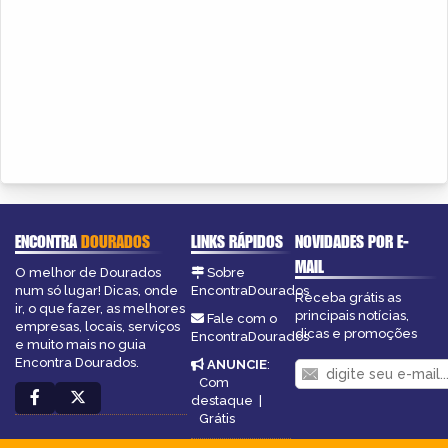
ENCONTRA
DOURADOS
LINKS RÁPIDOS
NOVIDADES POR E-
MAIL
O melhor de Dourados
Sobre
num só lugar! Dicas, onde
EncontraDourados
Receba grátis as
ir, o que fazer, as melhores
principais notícias,
Fale com o
empresas, locais, serviços
dicas e promoções
EncontraDourados
e muito mais no guia
Encontra Dourados.
ANUNCIE
:
Com
destaque
|
Grátis