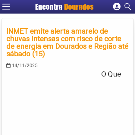
Encontra
Dourados
Cadastrar empresa
Fazer login
INMET emite alerta amarelo de
Criar conta
chuvas intensas com risco de corte
de energia em Dourados e Região até
sábado (15)
14/11/2025
O Que