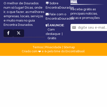
MAIL
O melhor de Dourados
Sobre
num só lugar! Dicas, onde
EncontraDourados
Receba grátis as
ir, o que fazer, as melhores
principais notícias,
Fale com o
empresas, locais, serviços
dicas e promoções
EncontraDourados
e muito mais no guia
Encontra Dourados.
ANUNCIE
:
Com
destaque
|
Grátis
Termos
|
Privacidade
|
Sitemap
Criado com ❤️ e ☕ pelo time do EncontraBrasil