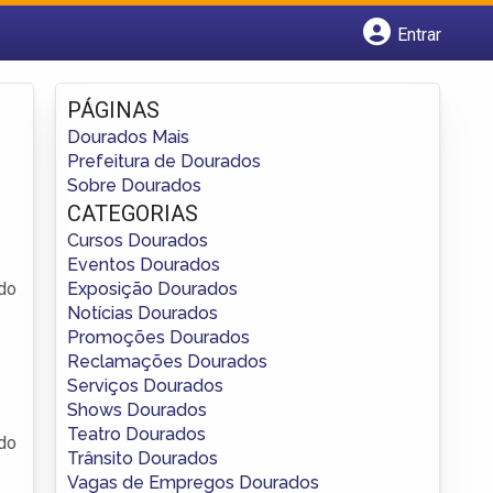
Entrar
Cadastrar empresa
Fazer login
PÁGINAS
Criar conta
Dourados Mais
Prefeitura de Dourados
Sobre Dourados
CATEGORIAS
Cursos Dourados
Eventos Dourados
Exposição Dourados
do
Notícias Dourados
Promoções Dourados
Reclamações Dourados
Serviços Dourados
Shows Dourados
Teatro Dourados
do
Trânsito Dourados
Vagas de Empregos Dourados