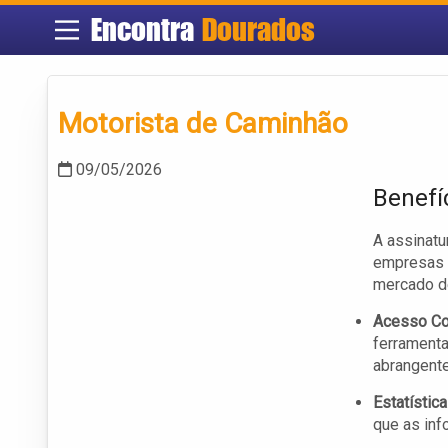
Encontra
Dourados
Motorista de Caminhão
09/05/2026
Benefí
A assinatu
empresas 
mercado de
Acesso Co
ferramenta
abrangente
Estatístic
que as inf