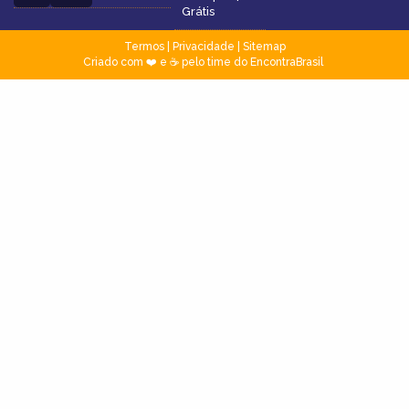
Grátis
Termos
|
Privacidade
|
Sitemap
Criado com ❤️ e ☕ pelo time do EncontraBrasil