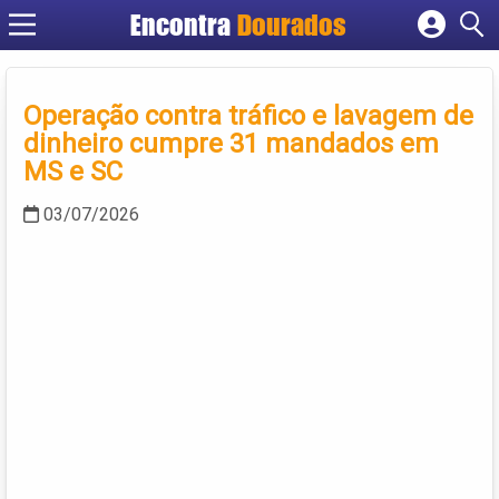
Encontra
Dourados
Cadastrar empresa
Fazer login
Operação contra tráfico e lavagem de
Criar conta
dinheiro cumpre 31 mandados em
MS e SC
03/07/2026