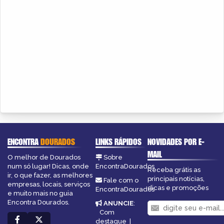
ENCONTRA
DOURADOS
LINKS RÁPIDOS
NOVIDADES POR E-
MAIL
O melhor de Dourados
Sobre
num só lugar! Dicas, onde
EncontraDourados
Receba grátis as
ir, o que fazer, as melhores
principais notícias,
Fale com o
empresas, locais, serviços
dicas e promoções
EncontraDourados
e muito mais no guia
Encontra Dourados.
ANUNCIE
:
Com
destaque
|