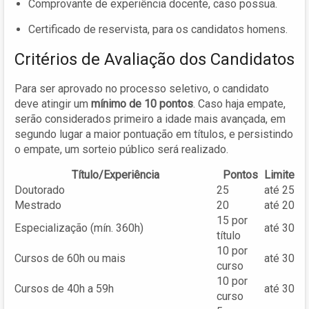
Comprovante de experiência docente, caso possua.
Certificado de reservista, para os candidatos homens.
Critérios de Avaliação dos Candidatos
Para ser aprovado no processo seletivo, o candidato
deve atingir um
mínimo de 10 pontos
. Caso haja empate,
serão considerados primeiro a idade mais avançada, em
segundo lugar a maior pontuação em títulos, e persistindo
o empate, um sorteio público será realizado.
Título/Experiência
Pontos
Limite
Doutorado
25
até 25
Mestrado
20
até 20
15 por
Especialização (mín. 360h)
até 30
título
10 por
Cursos de 60h ou mais
até 30
curso
10 por
Cursos de 40h a 59h
até 30
curso