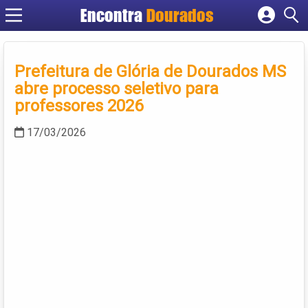
Encontra
Dourados
Cadastrar empresa
Fazer login
Prefeitura de Glória de Dourados MS
Criar conta
abre processo seletivo para
professores 2026
17/03/2026