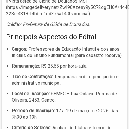
![Vista aérea de Glória de Dourados MS]
(https://imagedelivery.net/ZwI98Xzesy9y5C72ogEH0A/444
228c-4818-f4bb-c1ed375a1400/original)
Crédito: Prefeitura de Glória de Dourados.
Principais Aspectos do Edital
Cargos:
Professores de Educação Infantil e dos anos
iniciais do Ensino Fundamental (para cadastro reserva).
Remuneração:
R$ 25,65 por hora-aula.
Tipo de Contratação:
Temporária, sob regime jurídico-
administrativo municipal.
Local de Inscrição:
SEMEC – Rua Octávio Pereira de
Oliveira, 2453, Centro.
Período de Inscrição:
17 a 19 de março de 2026, das
7h30 às 13h.
Critério de Seleção:
Análise de títulos e tempo de