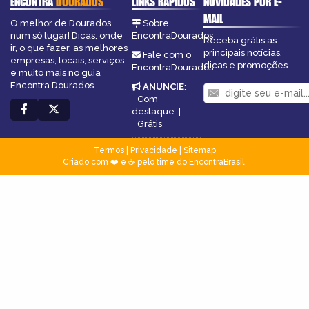
ENCONTRA
DOURADOS
LINKS RÁPIDOS
NOVIDADES POR E-
MAIL
O melhor de Dourados
Sobre
num só lugar! Dicas, onde
EncontraDourados
Receba grátis as
ir, o que fazer, as melhores
principais notícias,
Fale com o
empresas, locais, serviços
dicas e promoções
EncontraDourados
e muito mais no guia
Encontra Dourados.
ANUNCIE
:
Com
destaque
|
Grátis
Termos
|
Privacidade
|
Sitemap
Criado com ❤️ e ☕ pelo time do EncontraBrasil