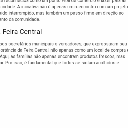
 reconhecida como um ponto vital de comércio e lazer para as
a cidade. A iniciativa não é apenas um reencontro com um projeto
sido interrompido, mas também um passo firme em direção ao
ento da comunidade.
Feira Central
rsos secretários municipais e vereadores, que expressaram seu
mportância da Feira Central, não apenas como um local de compra 
Aqui, as famílias não apenas encontram produtos frescos, mas
. Por isso, é fundamental que todos se sintam acolhidos e