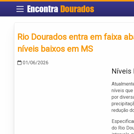
Encontra
Dourados
Rio Dourados entra em faixa a
níveis baixos em MS
01/06/2026
Níveis
Atualmente
níveis que
por divers
precipitaç
redução do
Especifica
do Rio Dou