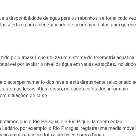
e a disponibilidade de água para os rebanhos se torna cada ve
tas alertam para a necessidade de ações imediatas para gerenc
ido pelo Imasul, que utiliza um sistema de telemetria aquática
nsável por avaliar o nível da água em várias estações, incluindo
ue o acompanhamento dos níveis está diretamente relacionado a
ssistemas locais. Além disso, os dados coletados informam
em situações de crise.
 notamos que o Rio Paraguai e o Rio Piquiri também estão
 Ladário, por exemplo, o Rio Paraguai registra uma média móvel
ão ampla e não restrita a um único corpo d’água.