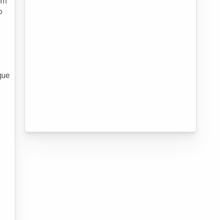
cm
o
que