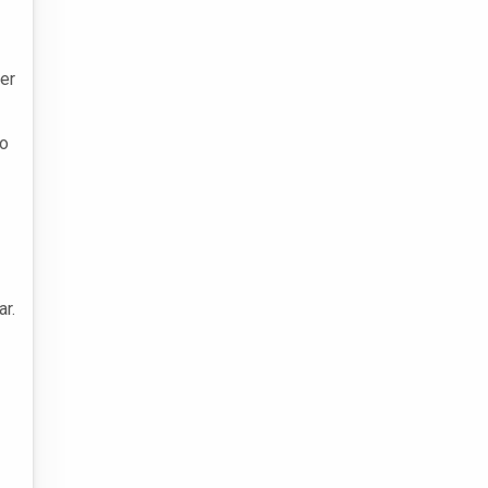
er
no
r.