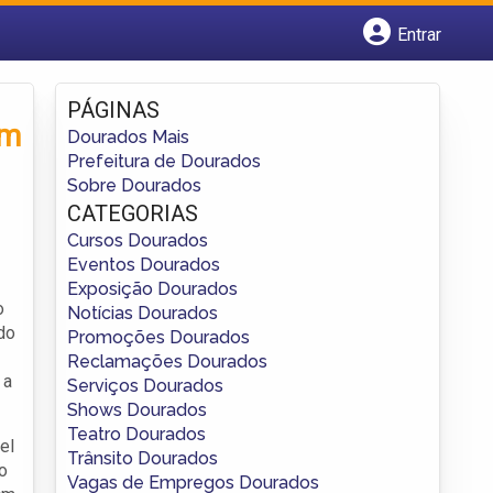
Entrar
Cadastrar empresa
Fazer login
PÁGINAS
Criar conta
ém
Dourados Mais
Prefeitura de Dourados
Sobre Dourados
CATEGORIAS
Cursos Dourados
Eventos Dourados
Exposição Dourados
o
Notícias Dourados
do
Promoções Dourados
Reclamações Dourados
 a
Serviços Dourados
Shows Dourados
Teatro Dourados
el
Trânsito Dourados
o
Vagas de Empregos Dourados