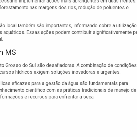
ecessário implementar ações mais abrangentes em duas frentes:
reflorestamento nas margens dos rios, redução de poluentes e
o local também são importantes, informando sobre a utilização
 aquáticos. Essas ações podem contribuir significativamente p
l.
em MS
ato Grosso do Sul são desafiadoras. A combinação de condições
cursos hídricos exigem soluções inovadoras e urgentes.
licas eficazes para a gestão da água são fundamentais para
conhecimento científico com as práticas tradicionais de manejo de
formações e recursos para enfrentar a seca.