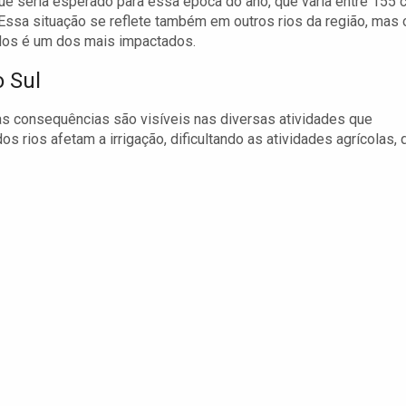
que seria esperado para essa época do ano, que varia entre 155 
Essa situação se reflete também em outros rios da região, mas 
dos é um dos mais impactados.
 Sul
as consequências são visíveis nas diversas atividades que
 rios afetam a irrigação, dificultando as atividades agrícolas, 