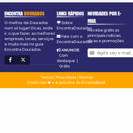
ENCONTRA
DOURADOS
LINKS RÁPIDOS
NOVIDADES POR E-
MAIL
O melhor de Dourados
Sobre
num só lugar! Dicas, onde
EncontraDourados
Receba grátis as
ir, o que fazer, as melhores
principais notícias,
Fale com o
empresas, locais, serviços
dicas e promoções
EncontraDourados
e muito mais no guia
Encontra Dourados.
ANUNCIE
:
Com
destaque
|
Grátis
Termos
|
Privacidade
|
Sitemap
Criado com ❤️ e ☕ pelo time do EncontraBrasil