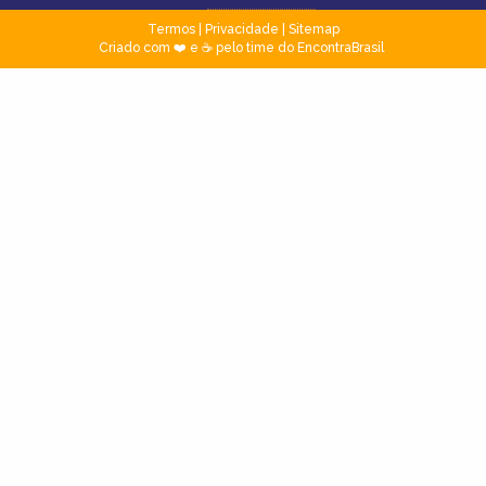
Termos
|
Privacidade
|
Sitemap
Criado com ❤️ e ☕ pelo time do EncontraBrasil