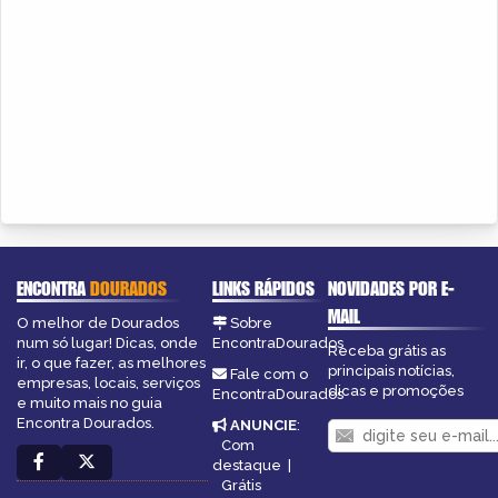
ENCONTRA
DOURADOS
LINKS RÁPIDOS
NOVIDADES POR E-
MAIL
O melhor de Dourados
Sobre
num só lugar! Dicas, onde
EncontraDourados
Receba grátis as
ir, o que fazer, as melhores
principais notícias,
Fale com o
empresas, locais, serviços
dicas e promoções
EncontraDourados
e muito mais no guia
Encontra Dourados.
ANUNCIE
:
Com
destaque
|
Grátis