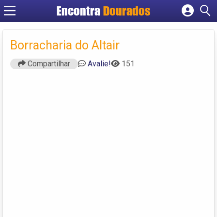
Encontra
Dourados
Cadastrar empresa
Fazer login
Borracharia do Altair
Criar conta
Compartilhar
Avalie!
151