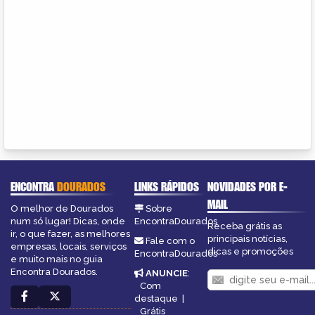
ENCONTRA
DOURADOS
LINKS RÁPIDOS
NOVIDADES POR E-
MAIL
O melhor de Dourados
Sobre
num só lugar! Dicas, onde
EncontraDourados
Receba grátis as
ir, o que fazer, as melhores
principais notícias,
Fale com o
empresas, locais, serviços
dicas e promoções
EncontraDourados
e muito mais no guia
Encontra Dourados.
ANUNCIE
:
Com
destaque
|
Grátis