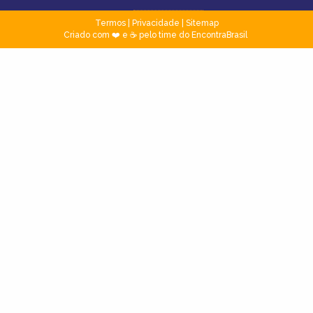
Termos
|
Privacidade
|
Sitemap
Criado com ❤️ e ☕ pelo time do EncontraBrasil