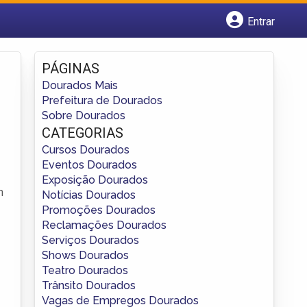
Entrar
Cadastrar empresa
Fazer login
PÁGINAS
Criar conta
Dourados Mais
Prefeitura de Dourados
Sobre Dourados
CATEGORIAS
Cursos Dourados
Eventos Dourados
Exposição Dourados
m
Notícias Dourados
Promoções Dourados
Reclamações Dourados
Serviços Dourados
Shows Dourados
Teatro Dourados
Trânsito Dourados
Vagas de Empregos Dourados