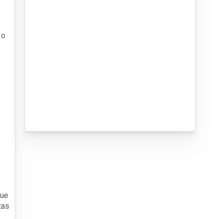
 o
.
que
tas