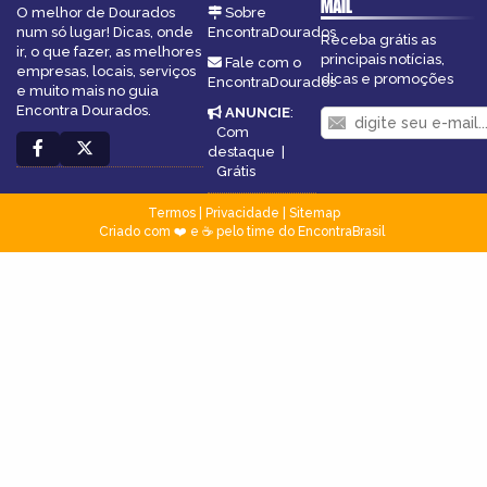
MAIL
O melhor de Dourados
Sobre
num só lugar! Dicas, onde
EncontraDourados
Receba grátis as
ir, o que fazer, as melhores
principais notícias,
Fale com o
empresas, locais, serviços
dicas e promoções
EncontraDourados
e muito mais no guia
Encontra Dourados.
ANUNCIE
:
Com
destaque
|
Grátis
Termos
|
Privacidade
|
Sitemap
Criado com ❤️ e ☕ pelo time do EncontraBrasil