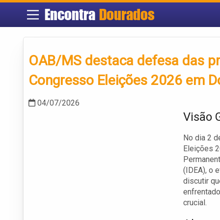
Encontra
Dourados
OAB/MS destaca defesa das pre
Congresso Eleições 2026 em D
04/07/2026
Visão 
No dia 2 d
Eleições 2
Permanente
(IDEA), o e
discutir q
enfrentado
crucial.