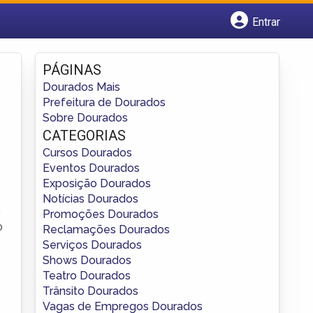
Entrar
Cadastrar empresa
Fazer login
PÁGINAS
Criar conta
Dourados Mais
Prefeitura de Dourados
Sobre Dourados
CATEGORIAS
Cursos Dourados
Eventos Dourados
Exposição Dourados
Notícias Dourados
o
Promoções Dourados
o
Reclamações Dourados
Serviços Dourados
Shows Dourados
Teatro Dourados
Trânsito Dourados
Vagas de Empregos Dourados