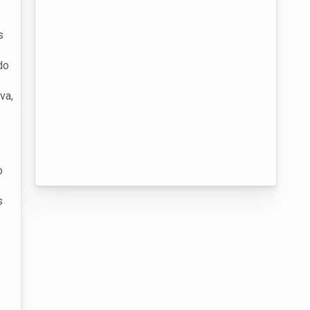
s
do
va,
o
s