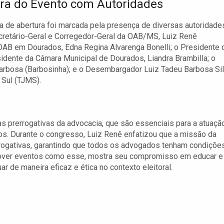
ra do Evento com Autoridades
a de abertura foi marcada pela presença de diversas autoridade
Secretário-Geral e Corregedor-Geral da OAB/MS, Luiz Renê
OAB em Dourados, Edna Regina Alvarenga Bonelli; o Presidente 
dente da Câmara Municipal de Dourados, Liandra Brambilla; o
arbosa (Barbosinha); e o Desembargador Luiz Tadeu Barbosa Sil
 Sul (TJMS).
prerrogativas da advocacia, que são essenciais para a atuaçã
os. Durante o congresso, Luiz Renê enfatizou que a missão da
rogativas, garantindo que todos os advogados tenham condiçõe
mover eventos como esse, mostra seu compromisso em educar e
r de maneira eficaz e ética no contexto eleitoral.