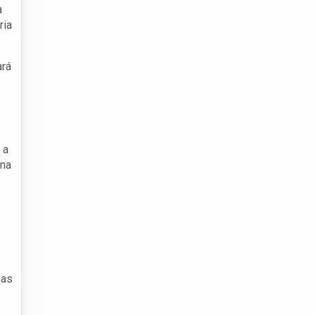
à
ria
ará
 a
 na
 as