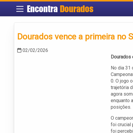
Encontra
Dourados
Dourados vence a primeira no S
02/02/2026
Dourados 
No dia 31 
Campeonat
0. O jogo 
trajetória
agora soma
enquanto 
posições.
O campeona
foi crucia
foi perceb