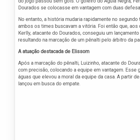
do jogo passou sem gols. O goleiro do Águia Negra, F
Dourados se colocasse em vantagem com duas defesa
No entanto, a história mudaria rapidamente no segundo 
ambos os times buscavam a vitória. Foi então que, aos 
Kerlly, atacante do Dourados, conseguiu um lançamento
resultando na marcação de um pênalti pelo árbitro da pa
A atuação destacada de Elissom
Após a marcação do pênalti, Luizinho, atacante do Dour
com precisão, colocando a equipe em vantagem. Esse go
águas que elevou a moral da equipe da casa. A partir 
lançou em busca do empate.