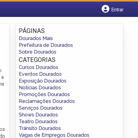
Entrar
Cadastrar empresa
Fazer login
PÁGINAS
Criar conta
Dourados Mais
Prefeitura de Dourados
Sobre Dourados
CATEGORIAS
Cursos Dourados
o
Eventos Dourados
 a
Exposição Dourados
na
Notícias Dourados
Promoções Dourados
Reclamações Dourados
Serviços Dourados
Shows Dourados
Teatro Dourados
Trânsito Dourados
dos
Vagas de Empregos Dourados
ado