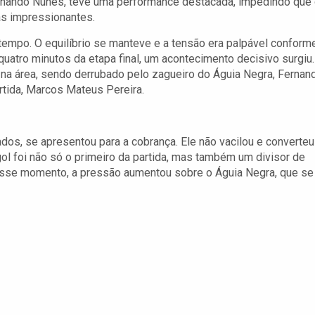
ernando Nunes, teve uma performance destacada, impedindo que
s impressionantes.
tempo. O equilíbrio se manteve e a tensão era palpável conform
quatro minutos da etapa final, um acontecimento decisivo surgiu.
 na área, sendo derrubado pelo zagueiro do Águia Negra, Fernan
rtida, Marcos Mateus Pereira.
ados, se apresentou para a cobrança. Ele não vacilou e converteu
l foi não só o primeiro da partida, mas também um divisor de
desse momento, a pressão aumentou sobre o Águia Negra, que se