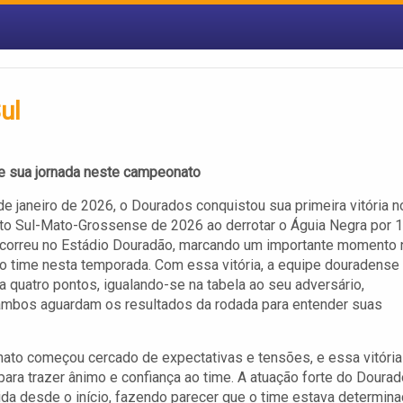
ul
e sua jornada neste campeonato
de janeiro de 2026, o Dourados conquistou sua primeira vitória n
o Sul-Mato-Grossense de 2026 ao derrotar o Águia Negra por 1
ocorreu no Estádio Douradão, marcando um importante momento 
 do time nesta temporada. Com essa vitória, a equipe douradense
 quatro pontos, igualando-se na tabela ao seu adversário,
ambos aguardam os resultados da rodada para entender suas
to começou cercado de expectativas e tensões, e essa vitória
l para trazer ânimo e confiança ao time. A atuação forte do Doura
ida desde o início, fazendo parecer que o time estava determin