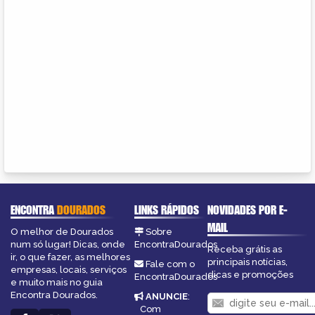
ENCONTRA
DOURADOS
LINKS RÁPIDOS
NOVIDADES POR E-
MAIL
O melhor de Dourados
Sobre
num só lugar! Dicas, onde
EncontraDourados
Receba grátis as
ir, o que fazer, as melhores
principais notícias,
Fale com o
empresas, locais, serviços
dicas e promoções
EncontraDourados
e muito mais no guia
Encontra Dourados.
ANUNCIE
:
Com