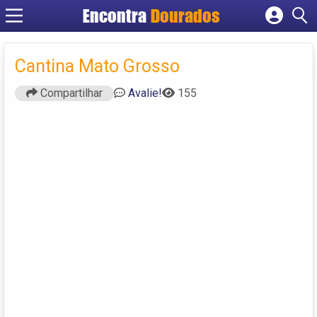
Encontra
Dourados
Cadastrar empresa
Fazer login
Cantina Mato Grosso
Criar conta
Compartilhar
Avalie!
155