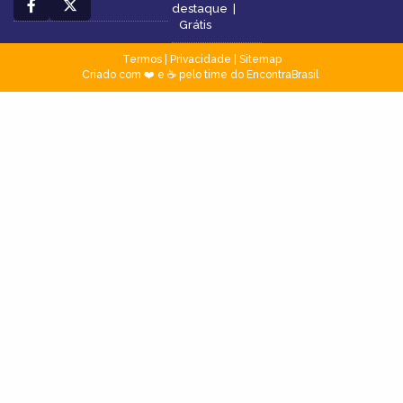
destaque
|
Grátis
Termos
|
Privacidade
|
Sitemap
Criado com ❤️ e ☕ pelo time do EncontraBrasil