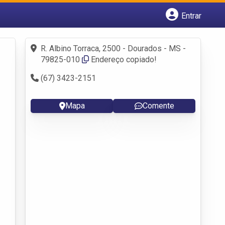
Entrar
Cadastrar empresa
Fazer login
R. Albino Torraca, 2500 - Dourados - MS -
Criar conta
79825-010
Endereço copiado!
(67) 3423-2151
Mapa
Comente