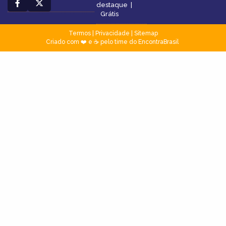
destaque
|
Grátis
Termos
|
Privacidade
|
Sitemap
Criado com ❤️ e ☕ pelo time do EncontraBrasil