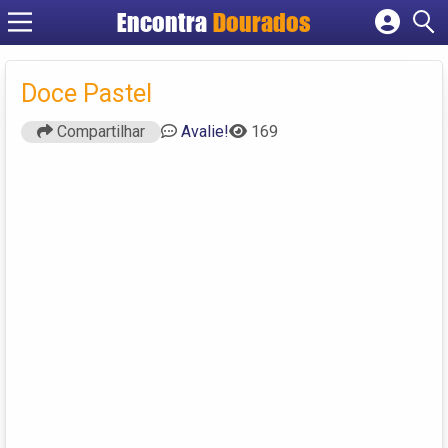
Encontra
Dourados
Cadastrar empresa
Fazer login
Doce Pastel
Criar conta
Compartilhar
Avalie!
169