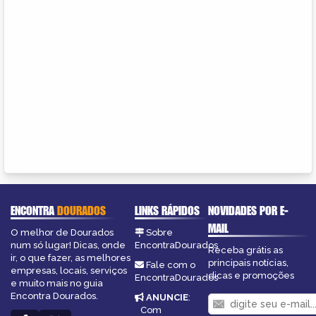
ENCONTRA
DOURADOS
LINKS RÁPIDOS
NOVIDADES POR E-
MAIL
O melhor de Dourados
Sobre
num só lugar! Dicas, onde
EncontraDourados
Receba grátis as
ir, o que fazer, as melhores
principais notícias,
Fale com o
empresas, locais, serviços
dicas e promoções
EncontraDourados
e muito mais no guia
Encontra Dourados.
ANUNCIE
:
Com