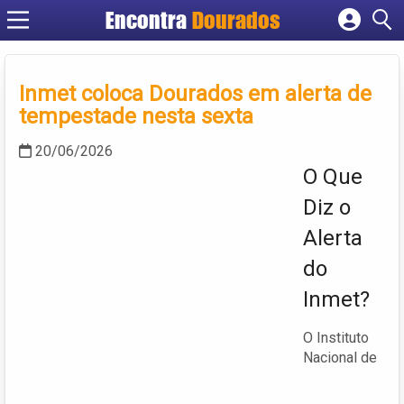
Encontra
Dourados
Cadastrar empresa
Fazer login
Inmet coloca Dourados em alerta de
Criar conta
tempestade nesta sexta
20/06/2026
O Que
Diz o
Alerta
do
Inmet?
O Instituto
Nacional de