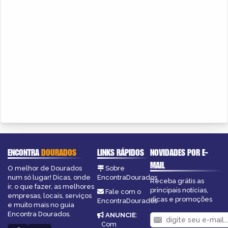
ENCONTRA
DOURADOS
LINKS RÁPIDOS
NOVIDADES POR E-
MAIL
O melhor de Dourados
Sobre
num só lugar! Dicas, onde
EncontraDourados
Receba grátis as
ir, o que fazer, as melhores
principais notícias,
Fale com o
empresas, locais, serviços
dicas e promoções
EncontraDourados
e muito mais no guia
Encontra Dourados.
ANUNCIE
:
Com