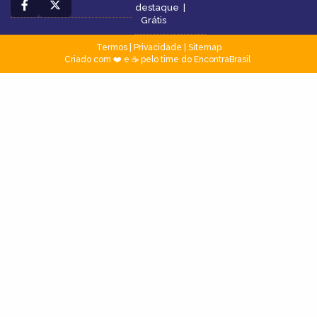
destaque
|
Grátis
Termos
|
Privacidade
|
Sitemap
Criado com ❤️ e ☕ pelo time do EncontraBrasil