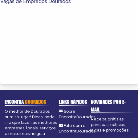
Vagas de Empregos Dourados
ENCONTRA
DOURADOS
LINKS RÁPIDOS
NOVIDADES POR E-
MAIL
O melhor de Dourados
Sobre
num só lugar! Dicas, onde
EncontraDourados
Receba grátis as
ir, o que fazer, as melhores
principais notícias,
Fale com o
empresas, locais, serviços
dicas e promoções
EncontraDourados
e muito mais no guia