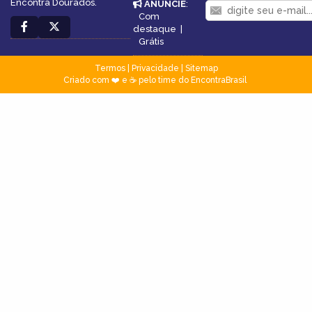
Encontra Dourados.
ANUNCIE
:
Com
destaque
|
Grátis
Termos
|
Privacidade
|
Sitemap
Criado com ❤️ e ☕ pelo time do EncontraBrasil