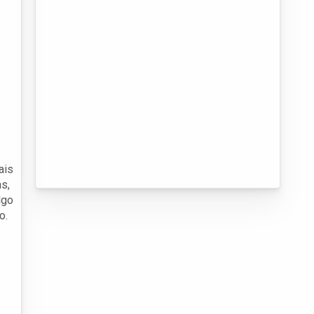
ais
s,
lgo
o.