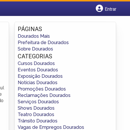
Entrar
Cadastrar empresa
Fazer login
PÁGINAS
Criar conta
Dourados Mais
Prefeitura de Dourados
Sobre Dourados
CATEGORIAS
Cursos Dourados
Eventos Dourados
Exposição Dourados
Notícias Dourados
ul.
Promoções Dourados
e
Reclamações Dourados
do
Serviços Dourados
Shows Dourados
Teatro Dourados
Trânsito Dourados
Vagas de Empregos Dourados