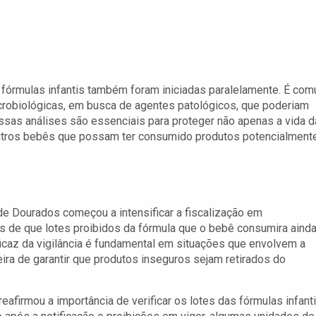
fórmulas infantis também foram iniciadas paralelamente. É co
icrobiológicas, em busca de agentes patológicos, que poderiam
 Essas análises são essenciais para proteger não apenas a vida d
outros bebês que possam ter consumido produtos potencialment
 de Dourados começou a intensificar a fiscalização em
s de que lotes proibidos da fórmula que o bebê consumira aind
icaz da vigilância é fundamental em situações que envolvem a
eira de garantir que produtos inseguros sejam retirados do
reafirmou a importância de verificar os lotes das fórmulas infant