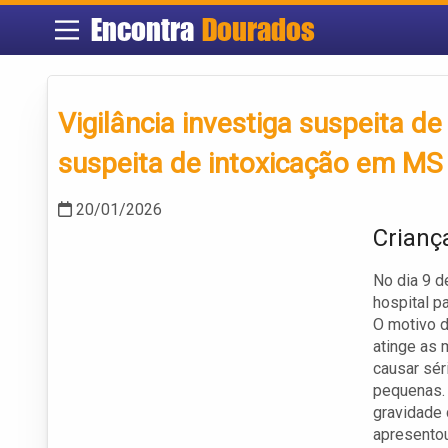
Encontra
Dourados
Vigilância investiga suspeita 
suspeita de intoxicação em MS
20/01/2026
Crianç
No dia 9 d
hospital p
O motivo d
atinge as
causar sér
pequenas. 
gravidade 
apresento