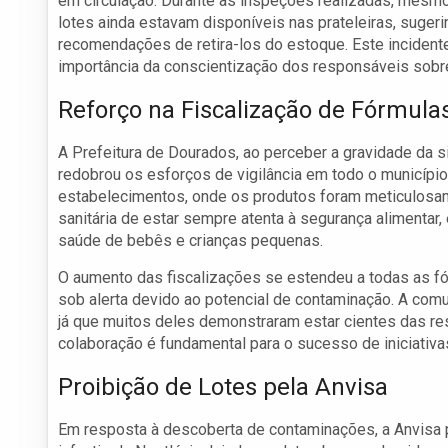
em circulação. Durante as inspeções realizadas, mesmo
lotes ainda estavam disponíveis nas prateleiras, suge
recomendações de retira-los do estoque. Este incidente
importância da conscientização dos responsáveis sobre
Reforço na Fiscalização de Fórmula
A Prefeitura de Dourados, ao perceber a gravidade da si
redobrou os esforços de vigilância em todo o município.
estabelecimentos, onde os produtos foram meticulosam
sanitária de estar sempre atenta à segurança alimentar,
saúde de bebês e crianças pequenas.
O aumento das fiscalizações se estendeu a todas as fó
sob alerta devido ao potencial de contaminação. A com
já que muitos deles demonstraram estar cientes das re
colaboração é fundamental para o sucesso de iniciativa
Proibição de Lotes pela Anvisa
Em resposta à descoberta de contaminações, a Anvisa p