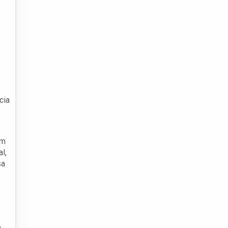
cia
am
l,
sa