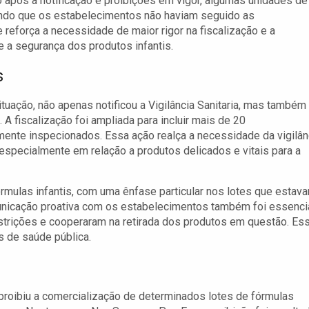
 após a notificação e proibições em vigor, algumas unidades de
rindo que os estabelecimentos não haviam seguido as
 reforça a necessidade de maior rigor na fiscalização e a
 a segurança dos produtos infantis.
s
tuação, não apenas notificou a Vigilância Sanitaria, mas também
 A fiscalização foi ampliada para incluir mais de 20
ente inspecionados. Essa ação realça a necessidade da vigilân
 especialmente em relação a produtos delicados e vitais para a
rmulas infantis, com uma ênfase particular nos lotes que estav
unicação proativa com os estabelecimentos também foi essencia
strições e cooperaram na retirada dos produtos em questão. Es
s de saúde pública.
roibiu a comercialização de determinados lotes de fórmulas