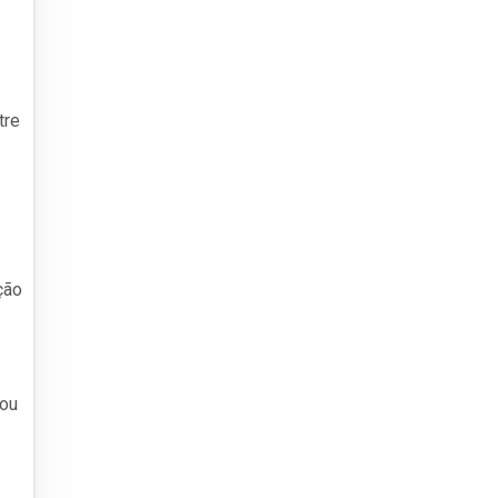
tre
ção
 ou